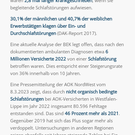
waren
2,8 mal länger krankgeschrieben
, wenn sie
begleitende Schlafstörungen aufwiesen.
30,1% der männlichen und 40,7% der weiblichen
Erwerbstätigen klagen über Ein- und
Durchschlafstörungen
(DAK-Report 2017).
Eine aktuelle Analyse der BEK legt offen, dass nach den
dokumentierten ambulanten Diagnosen etwa
6
Millionen Versicherte 2022
von einer
Schlafstörung
betroffen waren. Dies entspricht einer Steigerungsrate
von 36% innerhalb von 10 Jahren.
Eine Pressemitteilung der AOK NordWest vom
8.3.2023 zeigt, dass durch
nicht organisch bedingte
Schlafstörungen
bei AOK-Versicherten in Westfalen-
Lippe im Jahr 2022 insgesamt 80.596 Fehltage
entstanden sind. Das sind
46 Prozent mehr als 2021
.
Gegenüber 2019 hat sich das Plus sogar mehr als
verdoppelt. Untersuchungen in anderen Regionen
zeigen ebenfalls seit Jahren steigende Zahlen bei Ein-